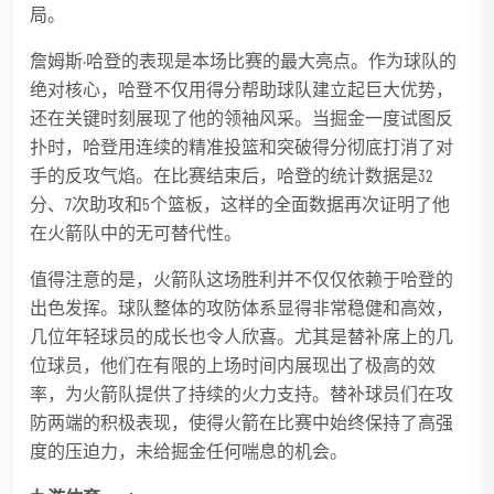
局。
詹姆斯·哈登的表现是本场比赛的最大亮点。作为球队的
绝对核心，哈登不仅用得分帮助球队建立起巨大优势，
还在关键时刻展现了他的领袖风采。当掘金一度试图反
扑时，哈登用连续的精准投篮和突破得分彻底打消了对
手的反攻气焰。在比赛结束后，哈登的统计数据是32
分、7次助攻和5个篮板，这样的全面数据再次证明了他
在火箭队中的无可替代性。
值得注意的是，火箭队这场胜利并不仅仅依赖于哈登的
出色发挥。球队整体的攻防体系显得非常稳健和高效，
几位年轻球员的成长也令人欣喜。尤其是替补席上的几
位球员，他们在有限的上场时间内展现出了极高的效
率，为火箭队提供了持续的火力支持。替补球员们在攻
防两端的积极表现，使得火箭在比赛中始终保持了高强
度的压迫力，未给掘金任何喘息的机会。