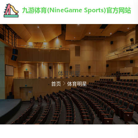
体育明星
首页
体育明星