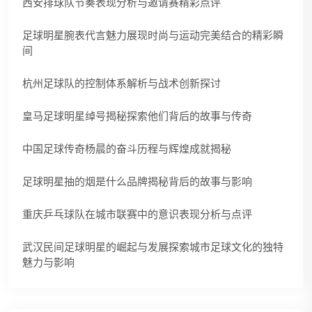
西安排球队节奏表现分析与邀请赛精彩点评
足球明星腕表代言魅力展现时尚与运动完美结合的精彩瞬
间
杭州足球队的控制体系解析与战术创新探讨
皇马足球明星绰号揭秘探索他们背后的故事与传奇
中国足球传奇杨晨的奋斗历程与辉煌成就揭秘
足球明星抽的烟是什么品牌揭秘背后的故事与影响
重庆乒乓球队在城市联赛中的意识表现分析与点评
武汉民间足球明星的崛起与发展探索城市足球文化的独特
魅力与影响