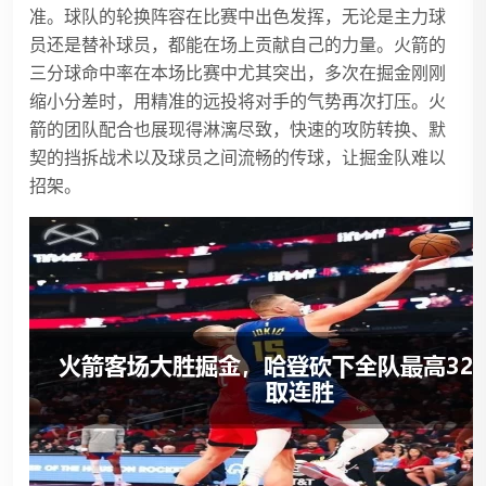
准。球队的轮换阵容在比赛中出色发挥，无论是主力球
员还是替补球员，都能在场上贡献自己的力量。火箭的
三分球命中率在本场比赛中尤其突出，多次在掘金刚刚
缩小分差时，用精准的远投将对手的气势再次打压。火
箭的团队配合也展现得淋漓尽致，快速的攻防转换、默
契的挡拆战术以及球员之间流畅的传球，让掘金队难以
招架。