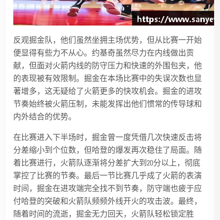
反观掘金队，他们虽然坐拥主场优势，但从比赛一开始
便显得有些力不从心。约基奇虽然尽力在内线做出贡
献，但面对火箭内线的防守压力和快速的外围包夹，他
的表现被有效限制。掘金在本场比赛中的失误次数也显
著增多，这无疑给了火箭更多的快攻机会。掘金的进攻
节奏始终被火箭压制，未能发挥出他们惯常的传导球和
内外结合的优势。
在比赛进入下半场时，掘金曾一度凭借几次快速反击将
分差缩小到个位数，但哈登的爆发再次稳住了局面。随
着比赛进行，火箭队逐渐将分差扩大到20分以上，彻底
掌控了比赛的节奏。最后一节比赛几乎成了火箭的表演
时间，掘金在进攻端完全找不到节奏，防守端也疲于应
付哈登的突破和火箭队频频外线开火的攻击波。最终，
随着时间的流逝，掘金无力回天，火箭队轻松锁定胜