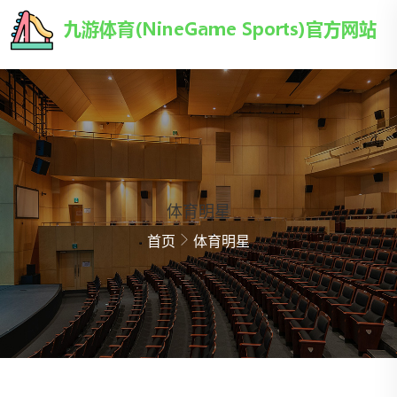
体育明星
首页
体育明星