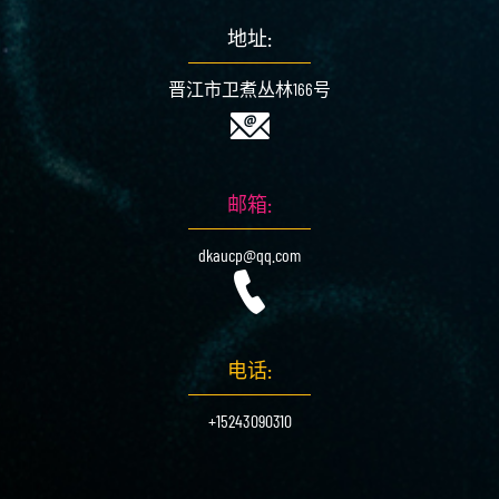
地址:
晋江市卫煮丛林166号
邮箱:
dkaucp@qq.com
电话:
+15243090310