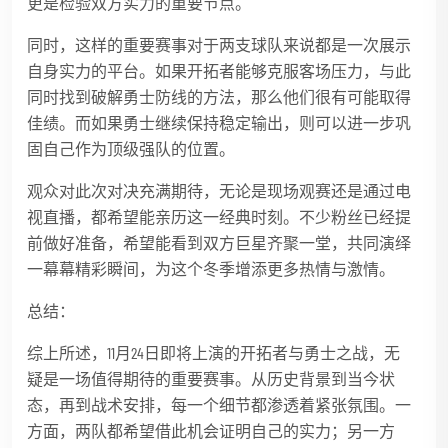
更是检验双方实力的重要节点。
同时，这样的重要赛事对于两支球队来说都是一次展示
自身实力的平台。如果开拓者能够克服客场压力，与此
同时找到破解勇士防线的方法，那么他们很有可能取得
佳绩。而如果勇士继续保持稳定输出，则可以进一步巩
固自己作为顶级强队的位置。
观众对此次对决充满期待，无论是现场观赛还是通过电
视直播，都希望能亲历这一经典时刻。不少粉丝已经提
前做好准备，希望能看到双方巨星齐聚一堂，共同演绎
一幕幕精彩瞬间，为这个冬季增添更多热情与激情。
总结：
综上所述，11月24日即将上演的开拓者与勇士之战，无
疑是一场值得期待的重要赛事。从历史背景到当今状
态，再到战术安排，每一个细节都渗透着紧张氛围。一
方面，两队都希望借此机会证明自己的实力；另一方