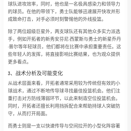
球队进攻效率，同时，他也是一名极具感染力和领导力
的球员。在他的带领下，勇士队能够迅速展开快攻并形
成致命打击，对手必须时刻警惕他的外线投篮。
除了两位超级巨星外，两支球队还有其他众多实力派选
手，例如开拓者的新秀安芬尼·西蒙斯与勇士的新星乔丹
·普尔等年轻球员，他们都将在比赛中承担重要责任。这
些年轻人的发挥，将直接影响比赛结果，也为观众提供
更多看点。
3、战术分析及可能变化
从战术层面来看，开拓者通常采用较为传统但有效的小
球战术，通过不断地传导球寻找最佳投篮机会。他们注
重打击对方防线薄弱环节，以此来制造空位投篮机会。
同时，开拓者还擅长利用挡拆配合来帮助持球人突破防
守，从而打开局面。
而勇士则是一支以快速传导与空间拉开的小型化阵容著