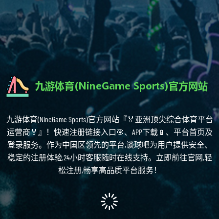
九游体育(NineGame Sports)官方网站『🏅亚洲顶尖综合体育平台
运营商🏅』！快速注册链接入口🎯、APP下载📱、平台首页及
登录服务。作为中国区领先的平台,谈球吧为用户提供安全、
稳定的注册体验,24小时客服随时在线支持。立即前往官网,轻
松注册,畅享高品质平台服务！