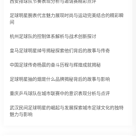
西安排球队节奏表现分析与邀请赛精彩点评
足球明星腕表代言魅力展现时尚与运动完美结合的精彩瞬
间
杭州足球队的控制体系解析与战术创新探讨
皇马足球明星绰号揭秘探索他们背后的故事与传奇
中国足球传奇杨晨的奋斗历程与辉煌成就揭秘
足球明星抽的烟是什么品牌揭秘背后的故事与影响
重庆乒乓球队在城市联赛中的意识表现分析与点评
武汉民间足球明星的崛起与发展探索城市足球文化的独特
魅力与影响