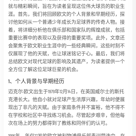
就与精彩瞬间，旨在为读者呈现这位伟大球员的职业生
涯。首先，我们将回顾欧文的个人背景和早期经历，探
讨他如何从一个普通少年成长为足球界的传奇人物。接
着，将详细分析他在俱乐部和国家队的辉煌成就，包括
重要比赛中的表现以及获得的重要奖项。此外，文章还
会聚焦于欧文职业生涯中的一些经典瞬间，这些时刻不
仅展现了他的天赋，也让球迷铭记于心。最后，我们将
总结欧文对现代足球的影响及其遗产，为读者提供一个
全方位了解这位足球巨星的机会。
1、个人背景与早期经历
迈克尔·欧文出生于1979年12月14日，在英国威尔士的斯托
克港长大。他自小就对足球产生浓厚兴趣，年幼时便展
现出了非凡的天赋。由于家庭条件并不富裕，他不得不
在学校和社区中寻找练习机会。尽管起步艰辛，但他每
次在场上的努力都得到了教练和同伴们的认可。
1996年，年仅17岁的欧文被利物浦俱乐部青训营选中。在