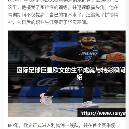
这里，他接受了系统性的训练，并迅速崭露头角。他在
青训期间不仅提高了自己的技术水平，还锻炼了拼搏精
神，为日后的职业生涯奠定了坚实基础。
1997年，欧文正式进入利物浦一线队，并在首个赛季便