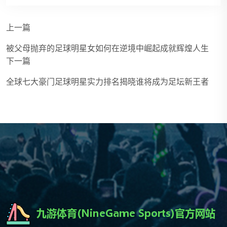
上一篇
被父母抛弃的足球明星女如何在逆境中崛起成就辉煌人生
下一篇
全球七大豪门足球明星实力排名揭晓谁将成为足坛新王者