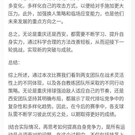
多变化，多样化自己的攻击方式，以便给对手施加更大
压力。此外，加强换人策略和临场应变能力，也是他们
未来发展的重点方向之一。
总之，无论是重庆还是西安，都需要不断学习、提升自
身实力，通过科学合理的方法改善短板，从而迎接下一
轮挑战，实现新的突破与成就。
总结：
综上所述，通过本次比赛我们看到两支团队在战术灵活
性上的不同体现，以及各自教练团队所采取的不同行动
策略。无论是重庆排球强迫敌人适应自己的节奏，还是
西安团队坚持其明确布局，都展示了现代排坛竞争中的
复杂性和多样化趋势。因此，在今后的赛季中，各支球
队需不断学习彼此优劣之处，以期取得更好的成绩。
{结合实际情况，再思考如何提高自身竞争力，是所有运
动员必须面对的问题。在这个过程中，不仅包括技艺上