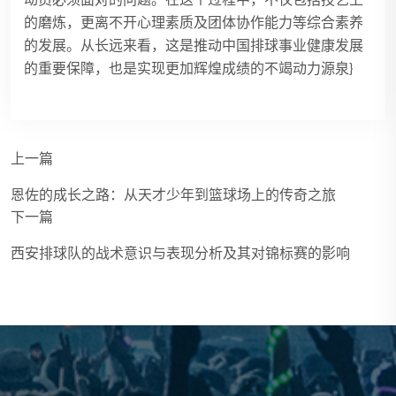
的磨炼，更离不开心理素质及团体协作能力等综合素养
的发展。从长远来看，这是推动中国排球事业健康发展
的重要保障，也是实现更加辉煌成绩的不竭动力源泉}
上一篇
恩佐的成长之路：从天才少年到篮球场上的传奇之旅
下一篇
西安排球队的战术意识与表现分析及其对锦标赛的影响