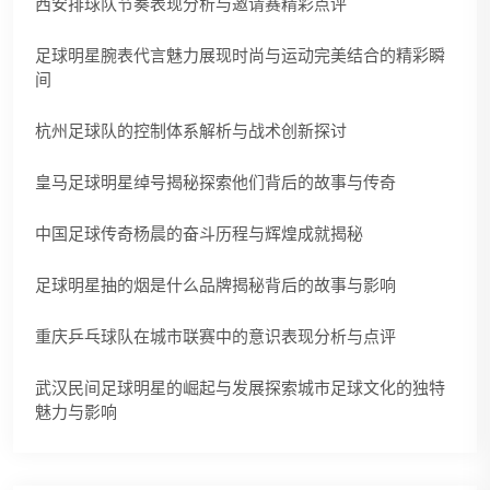
西安排球队节奏表现分析与邀请赛精彩点评
足球明星腕表代言魅力展现时尚与运动完美结合的精彩瞬
间
杭州足球队的控制体系解析与战术创新探讨
皇马足球明星绰号揭秘探索他们背后的故事与传奇
中国足球传奇杨晨的奋斗历程与辉煌成就揭秘
足球明星抽的烟是什么品牌揭秘背后的故事与影响
重庆乒乓球队在城市联赛中的意识表现分析与点评
武汉民间足球明星的崛起与发展探索城市足球文化的独特
魅力与影响