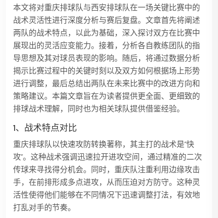
本文将对重庆排球队与西安排球队在一场关键比赛中的
战术灵活性进行深度分析与赛后复盘。文章首先将阐述
两队的战术特点，以此为基础，深入探讨双方在比赛中
展现出的灵活应变能力。接着，分析各自教练团队的指
导思想及其对球员表现的影响。随后，将通过数据分析
揭示比赛过程中的关键时刻以及双方如何根据场上形势
进行调整，最后总结出两队在未来比赛中的改进方向和
策略建议。本篇文章旨在为读者提供更全面、更细致的
排球战术理解，同时也为相关球队提供借鉴经验。
1、战术特点对比
重庆排球队以快速攻防转换著称，其主打的战术是“快
攻”。这种战术强调迅速拉开进攻空间，通过精准的二次
传球来寻找得分机会。同时，重庆队注重利用边缘攻击
手，在前排形成多点进攻，从而压迫对方防守。这种灵
活性使得他们能够在不同情况下迅速调整打法，有效地
打乱对手的节奏。