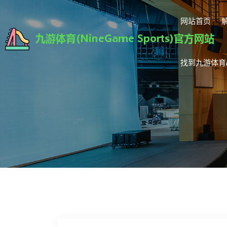
网站首页
找到九游体育A