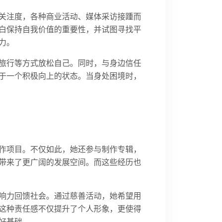
关注度，各种商业活动、媒体采访接踵而
白保持自我价值的重要性，并试图寻找平
力。
旅行等方式放松自己。同时，与身边信任
于一个积极向上的状态。当身处困境时，
作项目。不仅如此，她还参与制作专辑，
带来了更广阔的发展空间。而这些经历也
响力回馈社会。通过慈善活动，她希望用
这种责任感不仅提升了个人形象，更使得
好基础。