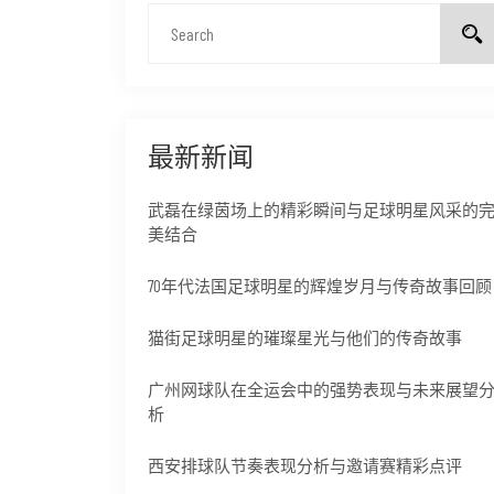
最新新闻
武磊在绿茵场上的精彩瞬间与足球明星风采的
美结合
70年代法国足球明星的辉煌岁月与传奇故事回顾
猫街足球明星的璀璨星光与他们的传奇故事
广州网球队在全运会中的强势表现与未来展望
析
西安排球队节奏表现分析与邀请赛精彩点评