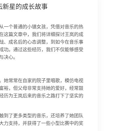
坛新星的成长故事
从一个普通的小镇女孩，凭借对音乐的热
在这篇文章中，我们将详细探讨王岚的成
战、成名后的心态调整，到如今在音乐事
成功。通过这些经历，我们不仅能够感受
与决心。
。她常常在自家的院子里唱歌，模仿电视
富裕，但父母非常支持她的爱好，经常鼓
经历为王岚后来的音乐之路打下了坚实的
触到了更多类型的音乐，还培养了她团队
大力支持，并获得了一些小型比赛中的奖