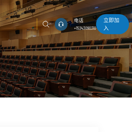
立即加
电话
入
+15243090310