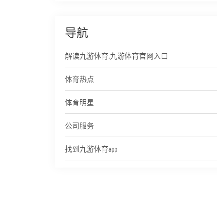
导航
解读九游体育.九游体育官网入口
体育热点
体育明星
公司服务
找到九游体育app