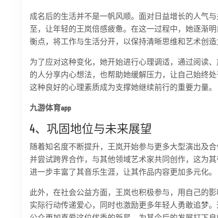
成名后的生活并不是一帆风顺。面对日益增长的人气与
至，让年轻的王岚倍感疲惫。在这一过程中，她逐渐明
衡点，将工作与生活分开，以保持清晰思维和艺术创造
为了应对这种变化，她开始进行心理调适，通过阅读、
的人分享内心想法，也帮助她缓解压力，让自己始终处
这种良好的心理素质成为支撑她继续前行的重要力量。
九游体育app
4、巩固地位与未来展望
随着知名度不断提升，王岚开始参与更多大型演出及合
并尝试跨界合作，与其他领域艺术家共同创作，这为其
进一步丰富了其音乐生涯，让其作品内容更加多元化。
此外，在社会公益方面，王岚也积极参与，用自己的影
实际行动传递爱心，同时也激励更多年轻人勇敢追梦。
公众更加喜爱这位优秀的新星，为其今后的发展打下良