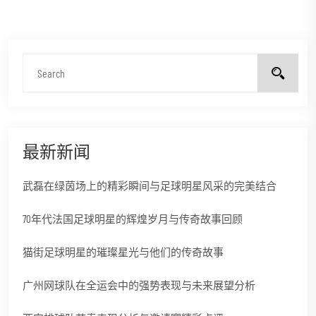
最新新闻
武磊在绿茵场上的精彩瞬间与足球明星风采的完美结合
70年代法国足球明星的辉煌岁月与传奇故事回顾
猫街足球明星的璀璨星光与他们的传奇故事
广州网球队在全运会中的强势表现与未来展望分析