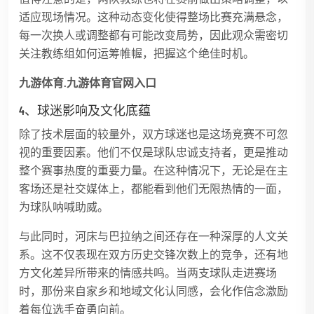
适应现场情况。这种动态变化使得整场比赛充满悬念，
每一次换人或调整都有可能改变局势，因此观众需密切
关注教练组如何运筹帷幄，把握这个绝佳时机。
九游体育.九游体育官网入口
4、球迷影响及文化底蕴
除了技术层面的较量外，双方球迷也是这场竞赛不可忽
视的重要因素。他们不仅是球队忠诚支持者，更是推动
整个赛事热度的重要力量。在这种情况下，无论是在主
客场还是社交媒体上，都能看到他们无限热情的一面，
为球队呐喊助威。
与此同时，河床与巴拉纳之间还存在一种深厚的人文关
系。这不仅表现在双方历史交锋次数上的竞争，还有地
方文化差异所带来的情感共鸣。当两支球队走进赛场
时，那份来自家乡和地域文化认同感，会化作信念激励
着每位选手奋勇向前。