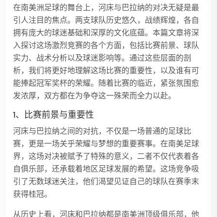
在南美洲足球的舞台上，河床与巴拉纳的对决无疑是最
引人注目的焦点。两支球队历史悠久，战绩辉煌，各自
拥有庞大的球迷基础和深厚的文化底蕴。本篇文章将深
入探讨这场激烈竞赛的各个方面，包括比赛前景、球队
实力、战术分析以及球迷影响等。通过这些层面的剖
析，我们将更好地理解这场比赛的重要性，以及谁有可
能捧起冠军奖杯的荣耀。随着比赛的临近，紧张氛围愈
发浓厚，双方都在为争夺这一殊荣而全力以赴。
1、比赛前景与重要性
河床与巴拉纳之间的对抗，不仅是一场普通的足球比
赛，更是一场关乎荣耀与梦想的重要赛事。在南美足球
界，这场对决被赋予了特殊的意义，二者不仅代表着各
自俱乐部，还承载着地区足球发展的希望。这场竞争吸
引了无数球迷关注，他们渴望见证自己的球队在赛季末
获得桂冠。
从历史上看，河床和巴拉纳都是南美洲顶级俱乐部，他