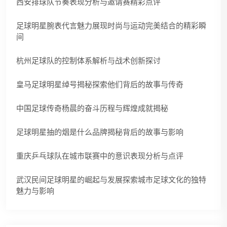
西安排球队节奏表现分析与邀请赛精彩点评
足球明星腕表代言魅力展现时尚与运动完美结合的精彩瞬
间
杭州足球队的控制体系解析与战术创新探讨
皇马足球明星绰号揭秘探索他们背后的故事与传奇
中国足球传奇杨晨的奋斗历程与辉煌成就揭秘
足球明星抽的烟是什么品牌揭秘背后的故事与影响
重庆乒乓球队在城市联赛中的意识表现分析与点评
武汉民间足球明星的崛起与发展探索城市足球文化的独特
魅力与影响