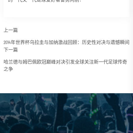
上一篇
2014年世界杯乌拉圭与加纳激战回顾：历史性对决与遗憾瞬间
下一篇
哈兰德与姆巴佩欧冠巅峰对决引发全球关注新一代足球传奇
之争