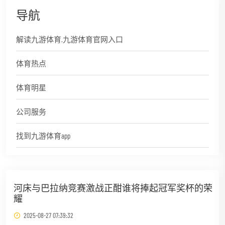
导航
解读九游体育.九游体育官网入口
体育热点
体育明星
公司服务
找到九游体育app
河床与巴拉纳竞赛激战正酣谁将捧起冠军奖杯的荣
耀
2025-08-27 07:39:32