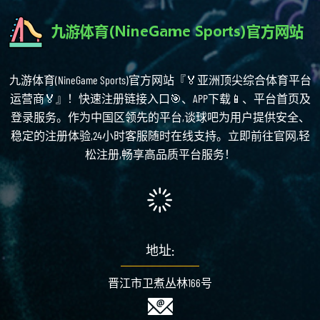
九游体育(NineGame Sports)官方网站『🏅亚洲顶尖综合体育平台
运营商🏅』！快速注册链接入口🎯、APP下载📱、平台首页及
登录服务。作为中国区领先的平台,谈球吧为用户提供安全、
稳定的注册体验,24小时客服随时在线支持。立即前往官网,轻
松注册,畅享高品质平台服务！
地址:
晋江市卫煮丛林166号