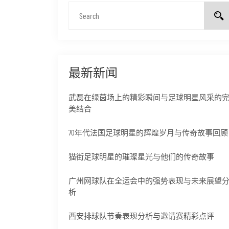
最新新闻
武磊在绿茵场上的精彩瞬间与足球明星风采的
美结合
70年代法国足球明星的辉煌岁月与传奇故事回顾
猫街足球明星的璀璨星光与他们的传奇故事
广州网球队在全运会中的强势表现与未来展望
析
西安排球队节奏表现分析与邀请赛精彩点评