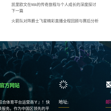
凯里欧文在NBA的传奇旅程与个人成长的深度探讨
下一篇
火箭队对阵爵士飞星精彩直播全程回顾与赛后分析
地址:
邮
亚洲顶尖综合体育平台运营商🏅』！快
登录服务。作为中国区领先的平