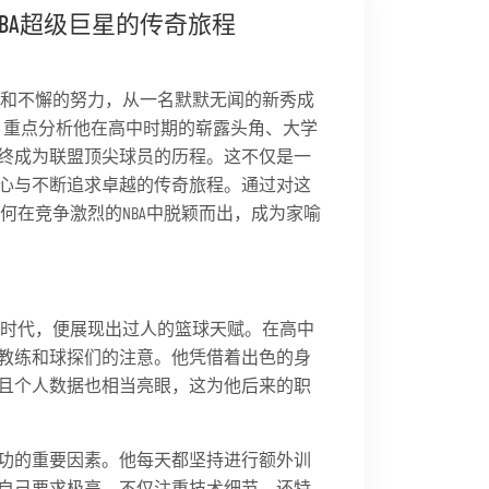
BA超级巨星的传奇旅程
赋和不懈的努力，从一名默默无闻的新秀成
，重点分析他在高中时期的崭露头角、大学
终成为联盟顶尖球员的历程。这不仅是一
心与不断追求卓越的传奇旅程。通过对这
何在竞争激烈的NBA中脱颖而出，成为家喻
年时代，便展现出过人的篮球天赋。在高中
教练和球探们的注意。他凭借着出色的身
且个人数据也相当亮眼，这为他后来的职
功的重要因素。他每天都坚持进行额外训
自己要求极高，不仅注重技术细节，还特