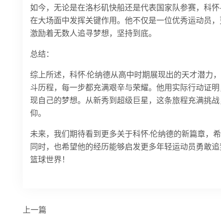
如今，无论是在洛杉矶快船还是代表国家队参赛，科怀
在大场面中发挥关键作用。他不仅是一位优秀运动员，
激励着无数人追寻梦想，坚持到底。
总结：
综上所述，科怀·伦纳德从高中时期展现出的天才潜力，
斗历程，每一步都充满艰辛与荣耀。他用实际行动证明
现自己的梦想。从新秀到超级巨星，这条旅程充满挑战
仰。
未来，我们期待看到更多关于科怀·伦纳德的新篇章，
同时，也希望他的经历能够启发更多年轻运动员勇敢追
篮球世界！
上一篇