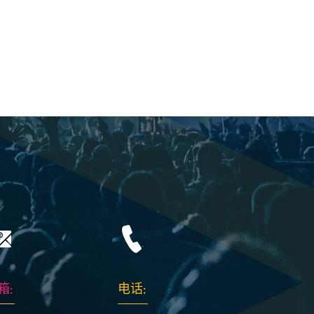
箱:
电话: