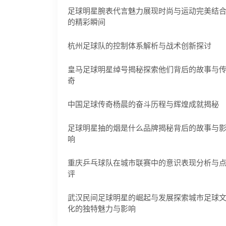
足球明星腕表代言魅力展现时尚与运动完美结
的精彩瞬间
杭州足球队的控制体系解析与战术创新探讨
皇马足球明星绰号揭秘探索他们背后的故事与
奇
中国足球传奇杨晨的奋斗历程与辉煌成就揭秘
足球明星抽的烟是什么品牌揭秘背后的故事与
响
重庆乒乓球队在城市联赛中的意识表现分析与
评
武汉民间足球明星的崛起与发展探索城市足球
化的独特魅力与影响