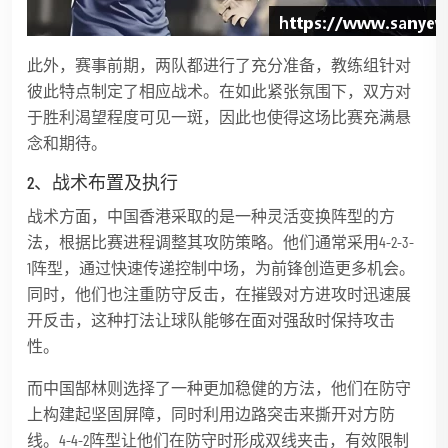
此外，赛事前期，两队都进行了充分准备，教练组针对
彼此特点制定了相应战术。在如此紧张氛围下，双方对
于胜利渴望程度可见一斑，因此也使得这场比赛充满悬
念和期待。
2、战术布置及执行
战术方面，中国香港采取的是一种灵活变换阵型的方
法，根据比赛进程调整其攻防策略。他们通常采用4-2-3-
1阵型，通过快速传递控制中场，为前锋创造更多机会。
同时，他们也注重防守反击，在摧毁对方进攻时迅速展
开反击，这种打法让球队能够在面对强敌时保持攻击
性。
而中国郜林则选择了一种更加稳健的方法，他们在防守
上构建起坚固屏障，同时利用边路突击来撕开对方防
线。4-4-2阵型让他们在防守时形成双线夹击，有效限制