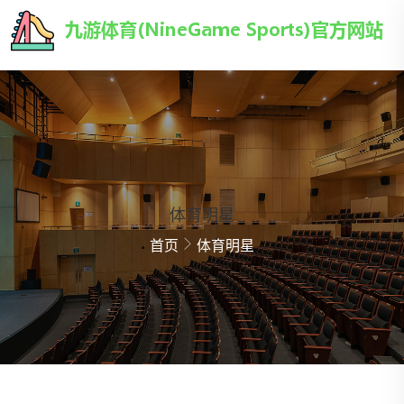
体育明星
首页
体育明星