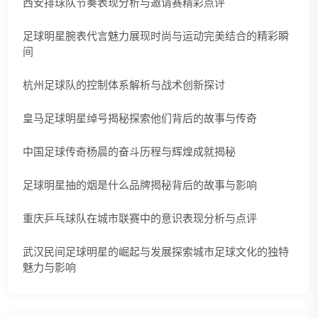
西安排球队节奏表现分析与邀请赛精彩点评
足球明星腕表代言魅力展现时尚与运动完美结合的精彩瞬
间
杭州足球队的控制体系解析与战术创新探讨
皇马足球明星绰号揭秘探索他们背后的故事与传奇
中国足球传奇杨晨的奋斗历程与辉煌成就揭秘
足球明星抽的烟是什么品牌揭秘背后的故事与影响
重庆乒乓球队在城市联赛中的意识表现分析与点评
武汉民间足球明星的崛起与发展探索城市足球文化的独特
魅力与影响