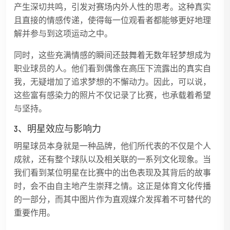
产生深切共鸣，引发对赛场内外人性的思考。这种真实
且直接的情感传递，使得每一位观看者都能够更好地理
解并参与到这项运动之中。
同时，这些充满情感的瞬间还鼓舞着无数年轻梦想成为
职业球员的人。他们看到偶像在高压下流露出的真实自
我，无疑增加了追求梦想的不懈动力。因此，可以说，
这些富有感染力的照片不仅记录了比赛，也承载着希望
与坚持。
3、明星效应与影响力
明星球员本身就是一种品牌，他们所代表的不仅是个人
成就，还有整个球队以及相关联的一系列文化现象。当
我们看到某位明星在比赛中的出色表现及其背后的故事
时，会不由自主地产生崇拜之情。这正是体育文化传播
的一部分，而其中图片作为直观媒介发挥着不可替代的
重要作用。