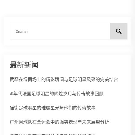
最新新闻
武磊在绿茵场上的精彩瞬间与足球明星风采的完美结合
70年代法国足球明星的辉煌岁月与传奇故事回顾
猫街足球明星的璀璨星光与他们的传奇故事
广州网球队在全运会中的强势表现与未来展望分析