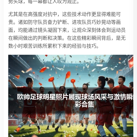
势头球，每一幕都让人叹为观止。
尤其是在高强度对抗中，这些技术动作更显得难能可
贵。诸如防守队员奋力铲断、进攻队员巧妙晃动等画
面，均能通过镜头凝固下来，让观众深刻体会到运动员
在瞬间做出的判断和决策。在这些精彩瞬间背后，是无
数小时艰苦训练所累积下来的经验与技巧。