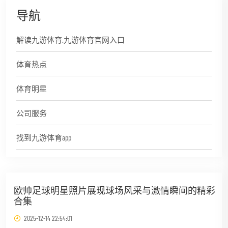
导航
解读九游体育.九游体育官网入口
体育热点
体育明星
公司服务
找到九游体育app
欧帅足球明星照片展现球场风采与激情瞬间的精彩
合集
2025-12-14 22:54:01