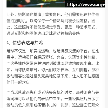
此外，摄影师也扮演了重要角色，他们需要迅速抓住最
佳拍摄时机，以确保每一个精彩瞬间被永恒定格。因
此，这些照片不仅仅是视觉享受，更是一种艺术形式，
通过光影和构图传达出足球运动独特的美感。
2、情感表达与共鸣
足球不仅是一项竞技运动，也是情感交流的平台。在比
赛中，运动员们会经历紧张、兴奋、失落等多种情绪，
而这些情感常常在关键时刻被淋漓尽致地展现出来。比
如，当球队进球时，球员们欢呼雀跃、互相拥抱，那种
激动和喜悦通过镜头完美地记录下来，让人忍不住跟随
他们一起欢庆。
而当球队遭遇失利或者错失良机的时候，那种沮丧与失
落同样可以从他们的表情中看出。一些经典照片展示了
运动员低头沉思或痛苦挣扎的一刹那，这些画面使观众