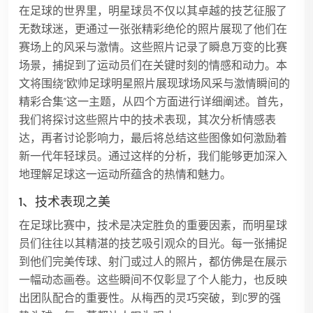
在足球的世界里，明星球员不仅以其卓越的技艺征服了
无数球迷，更通过一张张精彩绝伦的照片展现了他们在
赛场上的风采与激情。这些照片记录了瞬息万变的比赛
场景，捕捉到了运动员们在关键时刻的情感和动力。本
文将围绕“欧帅足球明星照片展现球场风采与激情瞬间的
精彩合集”这一主题，从四个方面进行详细阐述。首先，
我们将探讨这些照片中的技术表现，其次分析情感表
达，再者讨论影响力，最后将总结这些图像如何激励着
新一代年轻球员。通过这样的分析，我们能够更加深入
地理解足球这一运动所蕴含的热情和魅力。
1、技术表现之美
在足球比赛中，技术是决定胜负的重要因素，而明星球
员们往往以其精湛的技艺吸引观众的目光。每一张捕捉
到他们完美传球、射门或过人的照片，都仿佛是在展示
一幅动态画卷。这些瞬间不仅彰显了个人能力，也反映
出团队配合的重要性。从梅西的灵巧突破，到C罗的强