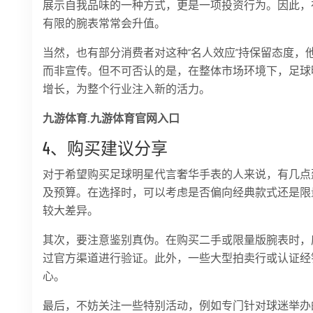
展示自我品味的一种方式，更是一项投资行为。因此，
有限的腕表常常会升值。
当然，也有部分消费者对这种“名人效应”持保留态度，
而非宣传。但不可否认的是，在整体市场环境下，足球
增长，为整个行业注入新的活力。
九游体育.九游体育官网入口
4、购买建议分享
对于希望购买足球明星代言奢华手表的人来说，有几点
及预算。在选择时，可以考虑是否偏向经典款式还是限
较大差异。
其次，要注意鉴别真伪。在购买二手或限量版腕表时，
过官方渠道进行验证。此外，一些大型拍卖行或认证经
心。
最后，不妨关注一些特别活动，例如专门针对球迷举办