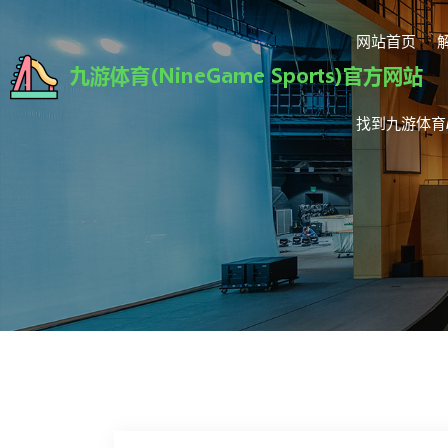
网站首页
找到九游体育A