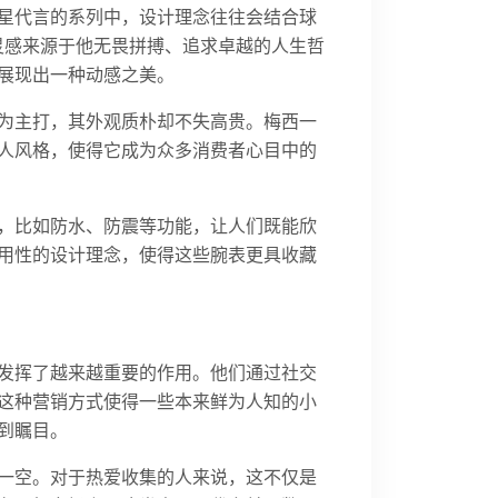
星代言的系列中，设计理念往往会结合球
灵感来源于他无畏拼搏、追求卓越的人生哲
展现出一种动感之美。
为主打，其外观质朴却不失高贵。梅西一
人风格，使得它成为众多消费者心目中的
，比如防水、防震等功能，让人们既能欣
用性的设计理念，使得这些腕表更具收藏
发挥了越来越重要的作用。他们通过社交
这种营销方式使得一些本来鲜为人知的小
到瞩目。
一空。对于热爱收集的人来说，这不仅是