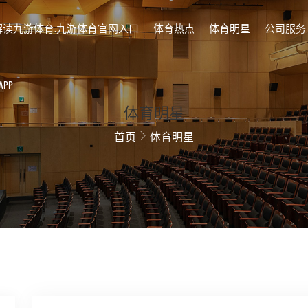
解读九游体育.九游体育官网入口
体育热点
体育明星
公司服务
PP
体育明星
首页
体育明星