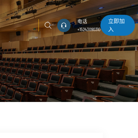
立即加
电话
入
+15243090310