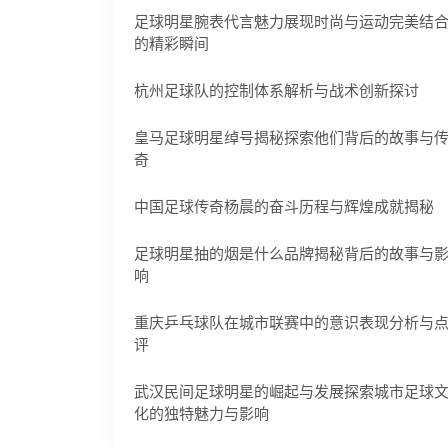
足球明星腕表代言魅力展现时尚与运动完美结
的精彩瞬间
杭州足球队的控制体系解析与战术创新探讨
皇马足球明星绰号揭秘探索他们背后的故事与
奇
中国足球传奇杨晨的奋斗历程与辉煌成就揭秘
足球明星抽的烟是什么品牌揭秘背后的故事与
响
重庆乒乓球队在城市联赛中的意识表现分析与
评
武汉民间足球明星的崛起与发展探索城市足球
化的独特魅力与影响