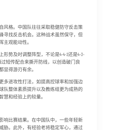
自风格。中国队往往采取稳健防守反击策
锋寻找反击机会。这种战术虽然保守，但
挥主观能动性。
及时调整阵型，不论是4-4-2还是4-3-
通过短传配合来撕开防线，以创造破门良
都显得游刃有余。
更多进攻性打法，如提高控球率和加强边
球队整体素质提升以及教练组更为成熟的
智慧和经验上的较量。
影响比赛结果。在中国队中，一些年轻新
威胁。此外，有经验老将稳定军心，通过