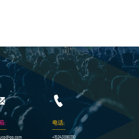
箱:
电话:
ucp@qq.com
+15243090310