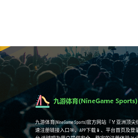
九游体育(NineGame Sports)官方网站『🏅
速注册链接入口🎯、APP下载📱、平台首页及
台,谈球吧为用户提供安全、稳定的注册体验,2