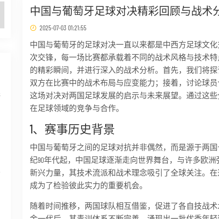
中国与葡萄牙足球对决精彩回顾与战术
2025-07-03 01:21:55
中国与葡萄牙的足球对决一直以来都是中西方足球文化
次交锋，每一场比赛都承载着不同的战术风格与技术特
的精彩瞬间，并进行深入的战术分析。首先，我们将探
双方在比赛中的战术布局与应变能力；接着，讨论球员
完
这场对决对两国足球发展的启示与未来展望。通过这些
在足球领域的竞争与合作。
1、赛事历史背景
中国与葡萄牙之间的足球对抗并非偶然，而是源于两国
纪90年代起，中国足球逐渐走向世界舞台，与许多欧
新兴力量，其技术流派和战术理念吸引了全球关注。在
分
成为了检验彼此实力的重要机会。
随着时间推移，两国球队相互借鉴，促进了各自技战术
金一代后，其青训体系不断完善，涌现出一批优秀年轻