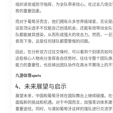
组织进攻或防守指挥，为全队带来信心。在过去几场交
势的重要因素。
而对于葡萄牙而言，他们拥有众多世界级球星，无论是
这些顶尖选手不仅能自己创造机会，还能有效带动全队
队都能被其感染，从而形成强大的攻击力。然而，一旦
表现下滑，这是任何球队都需警惕的问题。
因此，在分析双方过往交锋时，可以看到个别球员如何
这些核心人物充分发挥各自优势时，往往令整个团队焕
能力的重要性，也反映出团队协作在高水平赛场上的不
九游体育sports
4、未来展望与启示
展望未来，中国和葡萄牙将在国际舞台上继续碰撞。在
面临新的挑战和机遇。对于中国而言，加强青训体系建
重要途径。同时，与诸如葡萄牙这样的强队进行交流学