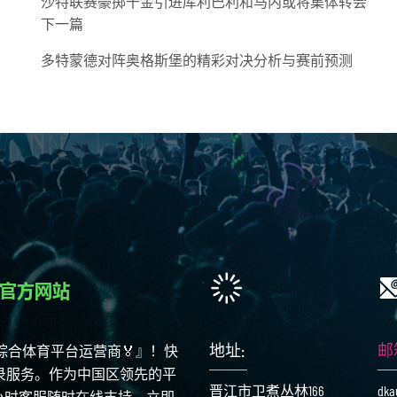
沙特联赛豪掷千金引进库利巴利和马内或将集体转会
下一篇
多特蒙德对阵奥格斯堡的精彩对决分析与赛前预测
地址:
邮
亚洲顶尖综合体育平台运营商🏅』！快
登录服务。作为中国区领先的平
晋江市卫煮丛林166
dka
4小时客服随时在线支持。立即